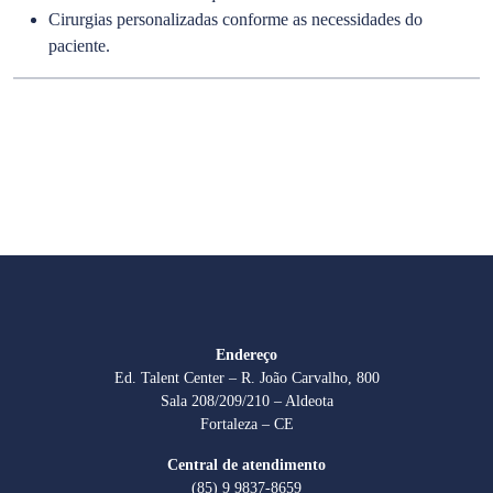
Cirurgias personalizadas conforme as necessidades do
paciente.
Endereço
Ed. Talent Center – R. João Carvalho, 800
Sala 208/209/210 – Aldeota
Fortaleza – CE
Central de atendimento
(85) 9 9837-8659