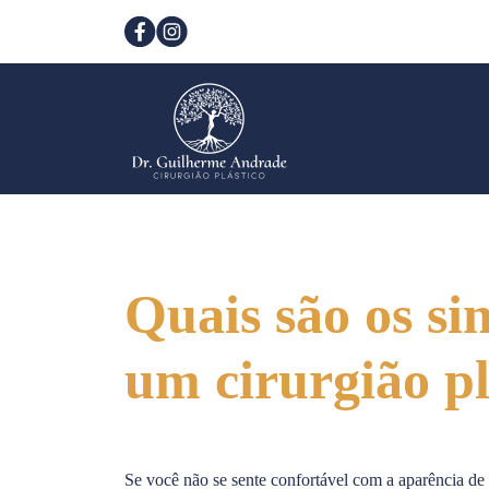
Quais são os si
um cirurgião pl
Se você não se sente confortável com a aparência de