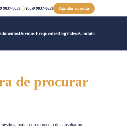
Agendar consulta
 9 9837-8659
(85)9 9837-8659
edimentos
Dúvidas Frequentes
Blog
Vídeos
Contato
ora de procurar
autoestima, pode ser o momento de consultar um