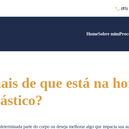
(85)
Home
Sobre mim
Proc
nais de que está na h
ástico?
 determinada parte do corpo ou deseja melhorar algo que impacta sua 